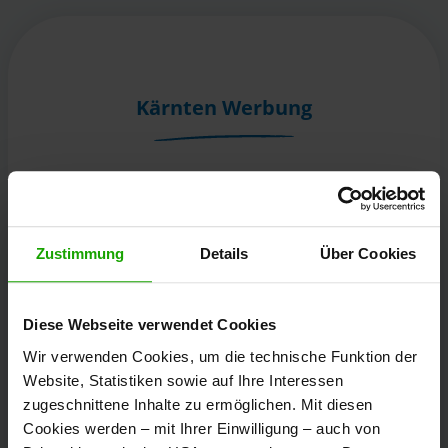
Kärnten Werbung
Völkermarkter Ring 21 - 23
9020 Klagenfurt
Österreich
Zustimmung
Details
Über Cookies
+43/463/3000
Diese Webseite verwendet Cookies
info
@
kaernten
.
at
Wir verwenden Cookies, um die technische Funktion der
Website, Statistiken sowie auf Ihre Interessen
zugeschnittene Inhalte zu ermöglichen. Mit diesen
Bleibe informiert!
Cookies werden – mit Ihrer Einwilligung – auch von