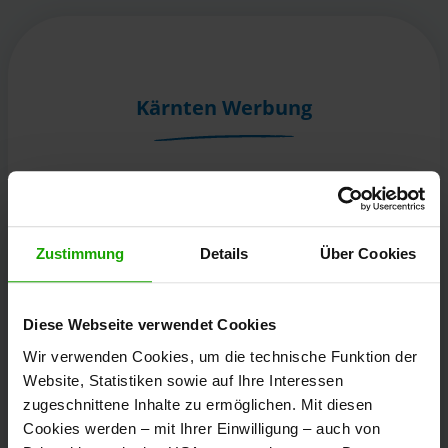
Kärnten Werbung
Völkermarkter Ring 21 - 23
9020 Klagenfurt
Österreich
Zustimmung
Details
Über Cookies
+43/463/3000
Diese Webseite verwendet Cookies
info
@
kaernten
.
at
Wir verwenden Cookies, um die technische Funktion der
Website, Statistiken sowie auf Ihre Interessen
zugeschnittene Inhalte zu ermöglichen. Mit diesen
Bleibe informiert!
Cookies werden – mit Ihrer Einwilligung – auch von