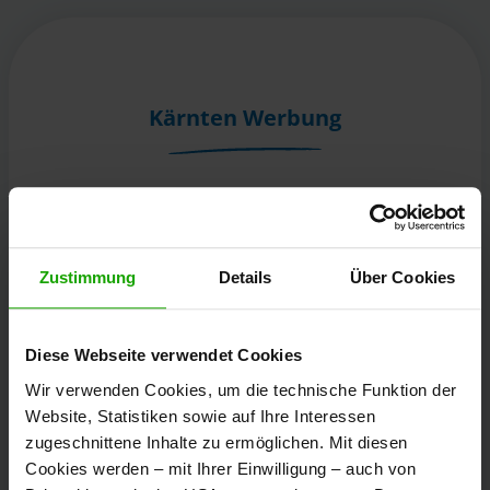
Kärnten Werbung
Völkermarkter Ring 21 - 23
9020 Klagenfurt
Österreich
Zustimmung
Details
Über Cookies
+43/463/3000
Diese Webseite verwendet Cookies
info
@
kaernten
.
at
Wir verwenden Cookies, um die technische Funktion der
Website, Statistiken sowie auf Ihre Interessen
zugeschnittene Inhalte zu ermöglichen. Mit diesen
Bleibe informiert!
Cookies werden – mit Ihrer Einwilligung – auch von