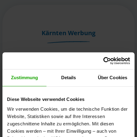
Kärnten Werbung
Völkermarkter Ring 21 - 23
9020 Klagenfurt
Österreich
Zustimmung
Details
Über Cookies
+43/463/3000
Diese Webseite verwendet Cookies
info
@
kaernten
.
at
Wir verwenden Cookies, um die technische Funktion der
Website, Statistiken sowie auf Ihre Interessen
zugeschnittene Inhalte zu ermöglichen. Mit diesen
Bleibe informiert!
Cookies werden – mit Ihrer Einwilligung – auch von