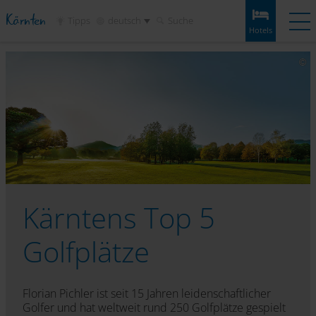
Kärnten
Tipps
deutsch
Suche
Hotels
Hotels
Angebote
Wetter
Frage
Merkliste
Golfhotels
Golfanlagen
Alpe-Adria-Golf Card
Card
Service
Kärntens Top 5
Golfplätze
Florian Pichler ist seit 15 Jahren leidenschaftlicher
Golfer und hat weltweit rund 250 Golfplätze gespielt