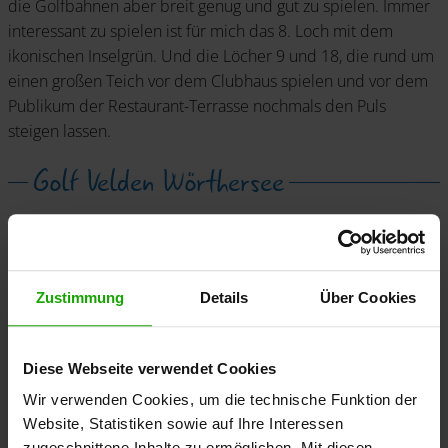
die Golfbahnen aber breit genug und gut zu spielen. Immer
interessant zu spielen ist für mich das 8. Loch mit dem
ikonischen Inselgrün. Und die Löcher 9 und 18, die rund um
einen großen Teich vor dem Clubhaus spielen und vor dem
Publikum der Restaurant-Terrasse nochmals den Puls
steigen lassen.
Golf Velden Wörthersee
Zustimmung
Details
Über Cookies
Diese Webseite verwendet Cookies
Wir verwenden Cookies, um die technische Funktion der
Website, Statistiken sowie auf Ihre Interessen
zugeschnittene Inhalte zu ermöglichen. Mit diesen