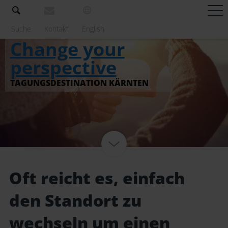
Suche
Kontakt
English
Change your
Locations
perspective
Regionen
TAGUNGSDESTINATION KÄRNTEN
Unterkünfte
Programme
Messen
Service
Oft reicht es, einfach
den Standort zu
wechseln um einen