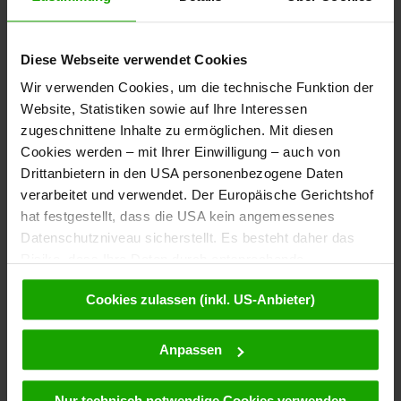
Diese Webseite verwendet Cookies
Newsletter
Wir verwenden Cookies, um die technische Funktion der
Bestelle kostenlos unser
Website, Statistiken sowie auf Ihre Interessen
eMagazin, den Kärntner Newsletter!
zugeschnittene Inhalte zu ermöglichen. Mit diesen
Cookies werden – mit Ihrer Einwilligung – auch von
Zur Anmeldung
Drittanbietern in den USA personenbezogene Daten
verarbeitet und verwendet. Der Europäische Gerichtshof
hat festgestellt, dass die USA kein angemessenes
Datenschutzniveau sicherstellt. Es besteht daher das
Service
Risiko, dass Ihre Daten durch entsprechende
Anordnungen gegenüber den Drittanbietern (z.B. Google,
Klicke
hier
und fülle einfach das Formular aus - wir rufen dich an.
Cookies zulassen (inkl. US-Anbieter)
Meta) dem Zugriff durch US-Behörden zu Kontroll- und
Überwachungszwecken unterliegen und dagegen keine
wirksamen Rechtsbehelfe zur Verfügung stehen. Mit
Anpassen
Kontakt
Ihrem Klick auf „Cookies (inkl. US-Anbietern)
akzeptieren“ stimmen Sie zu, dass Cookies von uns und
Nur technisch notwendige Cookies verwenden