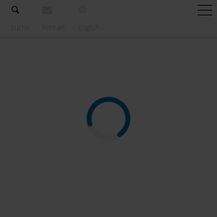
Suche
Kontakt
English
Locations
Regionen
Unterkünfte
Programme
Messen
Service