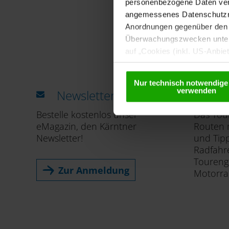
personenbezogene Daten vera
angemessenes Datenschutzniv
Anordnungen gegenüber den D
Überwachungszwecken unterl
auf „Cookies (inkl. US-Anbie
USA) verwendet werden dürfen
betreffend Cookies und einer
Nur technisch notwendige
verwenden
Newsletter
To
Bestelle kostenlos unser
Das Tour
eMagazin, den Kärntner
Routen m
Newsletter!
und Tip
Radfahre
Toureng
Zur Anmeldung
Motorra