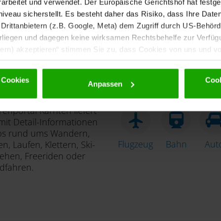
rbeitet und verwendet. Der Europäische Gerichtshof hat festges
eau sicherstellt. Es besteht daher das Risiko, dass Ihre Date
rittanbietern (z.B. Google, Meta) dem Zugriff durch US-Behörde
iegen und dagegen keine wirksamen Rechtsbehelfe zur Verfügun
tern) akzeptieren“ stimmen Sie zu, dass Cookies von uns und von
. Eine Weitergabe dieser Daten erfolgt ausschließlich pseudony
 möglichen späteren Deaktivierung finden Sie in unserer
Datens
 Cookies
Cook
Anpassen
uren entdecken
Anreise
enportal Kärnten liefert
it Detail-Informationen
ps rund ums Wandern,
Flugzeug
Bahn
Aut
n, Laufen, Klettern, Ski-
ehen, Freeriden oder
dfahren.