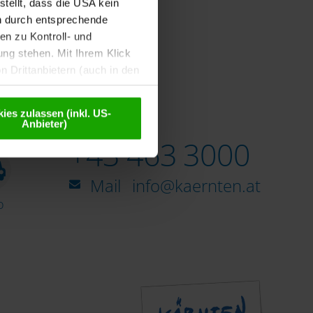
tellt, dass die USA kein
n durch entsprechende
n zu Kontroll- und
g stehen. Mit Ihrem Klick
 Drittanbietern (auch in den
misiert. Weitere Details
chutzerklärung
.
ies zulassen (inkl. US-
Anbieter)
Infoline
+43 463 3000
Mail
info@kaernten.at
o