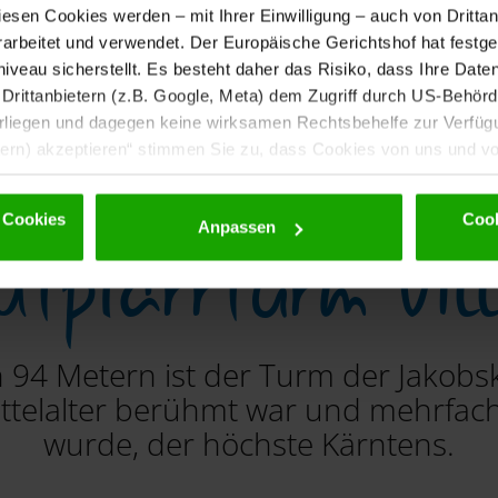
diesen Cookies werden – mit Ihrer Einwilligung – auch von Dritta
nach unten scrollen
rbeitet und verwendet. Der Europäische Gerichtshof hat festges
eau sicherstellt. Es besteht daher das Risiko, dass Ihre Date
rittanbietern (z.B. Google, Meta) dem Zugriff durch US-Behörde
iegen und dagegen keine wirksamen Rechtsbehelfe zur Verfügun
tern) akzeptieren“ stimmen Sie zu, dass Cookies von uns und von
. Eine Weitergabe dieser Daten erfolgt ausschließlich pseudony
 möglichen späteren Deaktivierung finden Sie in unserer
Datens
 Cookies
Cook
dtpfarrturm Vil
Anpassen
n 94 Metern ist der Turm der Jakobsk
ittelalter berühmt war und mehrfac
wurde, der höchste Kärntens.