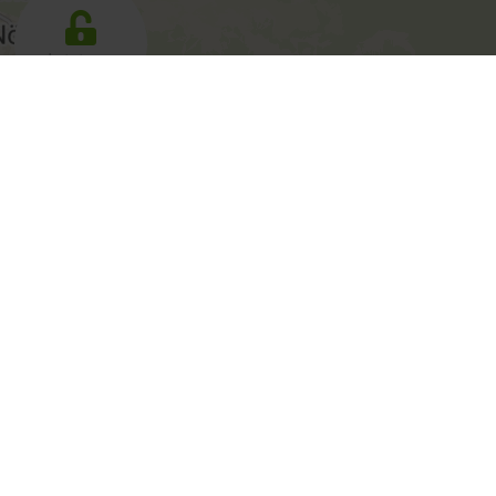
aktivieren
Newsletter
To
Bestelle kostenlos unser
Das Tour
eMagazin, den Kärntner
Routen m
Newsletter!
und Tip
Radfahre
Toureng
Zur Anmeldung
Motorra