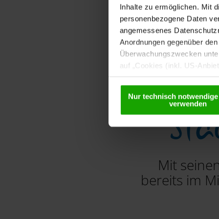
Inhalte zu ermöglichen. Mit 
personenbezogene Daten vera
angemessenes Datenschutzniv
Anordnungen gegenüber den D
Überwachungszwecken unterl
auf „Cookies (inkl. US-Anbie
USA) verwendet werden dürfen
betreffend Cookies und einer
Nur technisch notwendige
Sta
verwenden
Mit seine
bereits im M