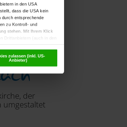
nbietern in den USA
tellt, dass die USA kein
n durch entsprechende
n zu Kontroll- und
g stehen. Mit Ihrem Klick
 Drittanbietern (auch in den
misiert. Weitere Details
chutzerklärung
.
ies zulassen (inkl. US-
lach
Anbieter)
irche, der
h umgestaltet