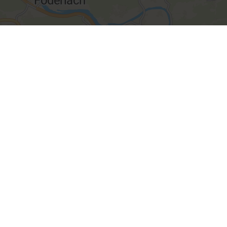
Leaflet
|
© OpenMapTiles
© OpenStreetMap contributors
Infoline
+43 463 3000
Mail
info@kaernten.at
o