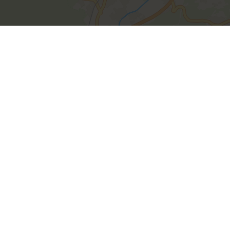
uren entdecken
Anreise
enportal Kärnten liefert
it Detail-Informationen
ps rund ums Wandern,
Flugzeug
Bahn
Aut
n, Laufen, Klettern, Ski-
ehen, Freeriden oder
dfahren.