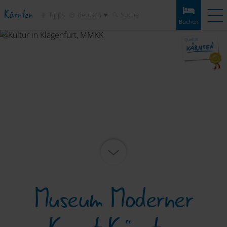
Kärnten
Tipps
deutsch
Suche
Buchen
Buchen
Erlebnisse
Wetter
Anreise
Merkliste
Unterkünfte
Touren
Infos & Tipps
Sehenswertes
Service
Museum Moderner