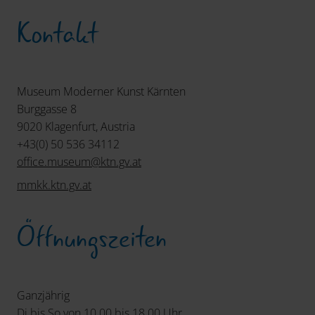
Kontakt
Museum Moderner Kunst Kärnten
Burggasse 8
9020 Klagenfurt, Austria
+43(0) 50 536 34112
office.museum
@
ktn.gv
.
at
mmkk.ktn.gv.at
Öffnungszeiten
Ganzjährig
Di bis So von 10.00 bis 18.00 Uhr