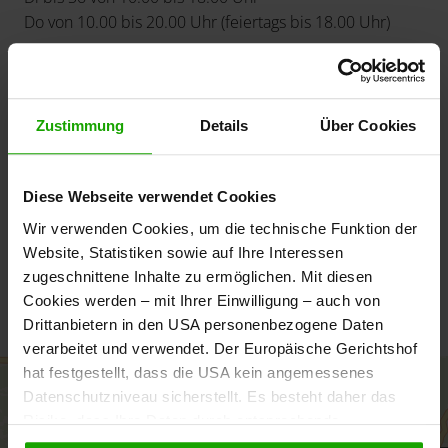
Do von 10.00 bis 20.00 Uhr (feiertags bis 18.00 Uhr)
Tipps und Infos
Zustimmung
Details
Über Cookies
Diese Webseite verwendet Cookies
StudentInnenmittwoch:
Wir verwenden Cookies, um die technische Funktion der
Jeden Mittwoch freier Eintritt für Studierende bis 24
Website, Statistiken sowie auf Ihre Interessen
Jahre (mit gültigem StudentInnenausweis)
zugeschnittene Inhalte zu ermöglichen. Mit diesen
Cookies werden – mit Ihrer Einwilligung – auch von
Barrierefrei!
Drittanbietern in den USA personenbezogene Daten
verarbeitet und verwendet. Der Europäische Gerichtshof
hat festgestellt, dass die USA kein angemessenes
+
Datenschutzniveau sicherstellt. Es besteht daher das
−
Risiko, dass Ihre Daten durch entsprechende
Anordnungen gegenüber den Drittanbietern (z.B. Google,