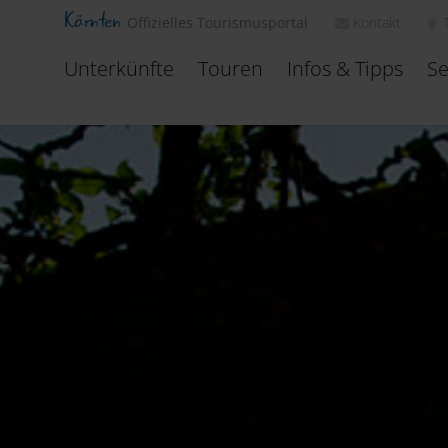
Kärnten
Kontakt
Offizielles Tourismusportal
Unterkünfte
Touren
Infos & Tipps
Se