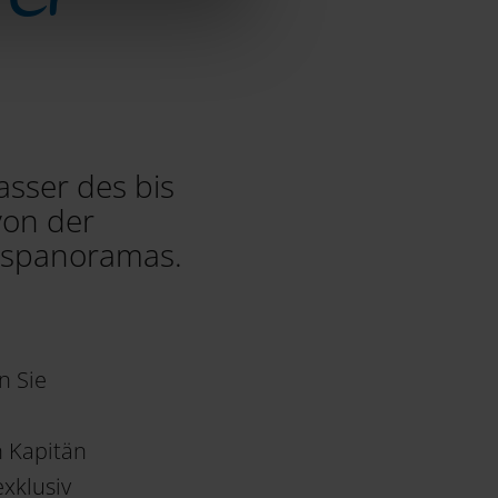
asser des bis
von der
rgspanoramas.
n Sie
n Kapitän
exklusiv