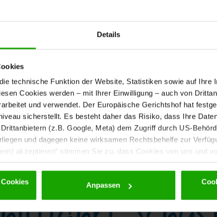
Details
Cookies
e technische Funktion der Website, Statistiken sowie auf Ihre 
diesen Cookies werden – mit Ihrer Einwilligung – auch von Dritta
nach unten scrollen
rbeitet und verwendet. Der Europäische Gerichtshof hat festges
eau sicherstellt. Es besteht daher das Risiko, dass Ihre Date
rittanbietern (z.B. Google, Meta) dem Zugriff durch US-Behörde
iegen und dagegen keine wirksamen Rechtsbehelfe zur Verfügun
tern) akzeptieren“ stimmen Sie zu, dass Cookies von uns und von
. Eine Weitergabe dieser Daten erfolgt ausschließlich pseudony
 möglichen späteren Deaktivierung finden Sie in unserer
Datens
 Cookies
Cook
hifffahrt Schus
Anpassen