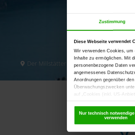
Zustimmung
Diese Webseite verwendet 
Wir verwenden Cookies, um di
Inhalte zu ermöglichen. Mit 
Der Millstätter See
personenbezogene Daten vera
angemessenes Datenschutzniv
Anordnungen gegenüber den D
Überwachungszwecken unterl
auf „Cookies (inkl. US-Anbie
USA) verwendet werden dürfen
betreffend Cookies und einer
Nur technisch notwendige
Sc
verwenden