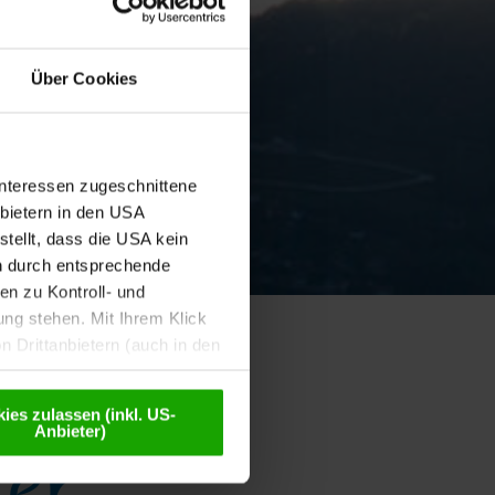
Über Cookies
Interessen zugeschnittene
nbietern in den USA
tellt, dass die USA kein
n durch entsprechende
n zu Kontroll- und
g stehen. Mit Ihrem Klick
 Drittanbietern (auch in den
misiert. Weitere Details
chutzerklärung
.
ies zulassen (inkl. US-
ter
Anbieter)