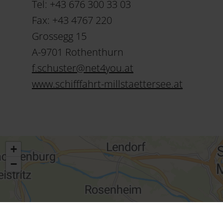
Tel: +43 676 300 33 03
Fax: +43 4767 220
Grossegg 15
A-9701 Rothenthurn
f.schuster
@
net4you
.
at
www.schifffahrt-millstaettersee.at
+
−