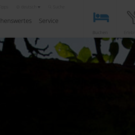
Tipps
deutsch
Suche
henswertes
Service
Buchen
Erleb