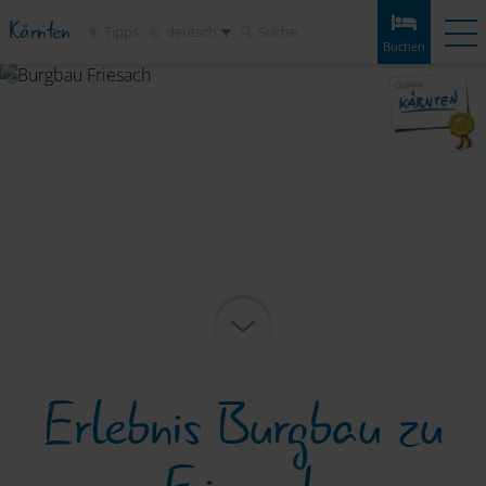
Kärnten
Tipps
deutsch
Suche
Buchen
Buchen
Erlebnisse
Wetter
Anreise
Merkliste
Unterkünfte
Touren
Infos & Tipps
Sehenswertes
Service
Erlebnis Burgbau zu