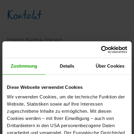
Kontakt
Erlebnis Burgbau Friesach
Fürstenhofplatz 1
9360 Friesach
+43 4268 2213-18
Zustimmung
Details
Über Cookies
office
@
burgbau
.
at
www.burgbau.at
Diese Webseite verwendet Cookies
www.frizzy.at
Wir verwenden Cookies, um die technische Funktion der
Website, Statistiken sowie auf Ihre Interessen
Öffnungszeiten
zugeschnittene Inhalte zu ermöglichen. Mit diesen
Cookies werden – mit Ihrer Einwilligung – auch von
Drittanbietern in den USA personenbezogene Daten
verarbeitet und verwendet. Der Europäische Gerichtshof