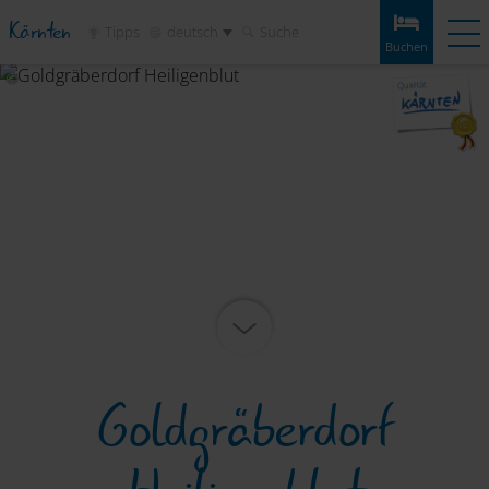
Kärnten
Tipps
deutsch
Suche
Buchen
Buchen
Erlebnisse
Wetter
Anreise
Merkliste
Unterkünfte
Touren
Infos & Tipps
Sehenswertes
Service
Goldgräberdorf