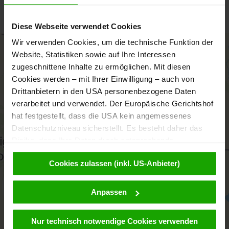
Kostenlos mit Kärnten Card und NP Kärnten Card
Diese Webseite verwendet Cookies
Wir verwenden Cookies, um die technische Funktion der
+
Website, Statistiken sowie auf Ihre Interessen
−
zugeschnittene Inhalte zu ermöglichen. Mit diesen
Cookies werden – mit Ihrer Einwilligung – auch von
Drittanbietern in den USA personenbezogene Daten
verarbeitet und verwendet. Der Europäische Gerichtshof
hat festgestellt, dass die USA kein angemessenes
Datenschutzniveau sicherstellt. Es besteht daher das
Risiko, dass Ihre Daten durch entsprechende
Anordnungen gegenüber den Drittanbietern (z.B. Google,
Cookies zulassen (inkl. US-Anbieter)
Meta) dem Zugriff durch US-Behörden zu Kontroll- und
Überwachungszwecken unterliegen und dagegen keine
wirksamen Rechtsbehelfe zur Verfügung stehen. Mit
Anpassen
aktivieren
Ihrem Klick auf „Cookies (inkl. US-Anbietern)
akzeptieren“ stimmen Sie zu, dass Cookies von uns und
Nur technisch notwendige Cookies verwenden
von Drittanbietern (auch in den USA) verwendet werden