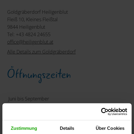
Goldgräberdorf Heiligenblut
Fleiß 10, Kleines Fleißtal
9844 Heiligenblut
Tel: +43 4824 24655
office
@
heiligenblut
.
at
Alle Details zum Goldgräberdorf
Öffnungszeiten
Juni bis September
Kärnten Card Leistungen
Zustimmung
Details
Über Cookies