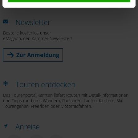
Leaflet
|
© OpenMapTiles
© OpenStreetMap contributors
dürfen. Eine Weitergabe dieser Daten erfolgt
ausschließlich pseudonymisiert. Weitere Details
Newsletter
betreffend Cookies und einer möglichen späteren
Deaktivierung finden Sie in unserer
Bestelle kostenlos unser
Datenschutzerklärung
.
eMagazin, den Kärntner Newsletter!
Zur Anmeldung
Touren entdecken
Das Tourenportal Kärnten liefert Routen mit Detail-Informationen
und Tipps rund ums Wandern, Radfahren, Laufen, Klettern, Ski-
Tourengehen, Freeriden oder Motorradfahren.
Anreise