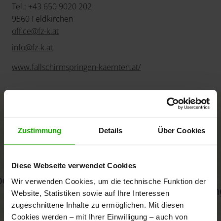
Tel.: +43 650 9020 202
9560 Feldkirchen
office
@
fz-k
.
at
info
@
fz-k
.
at
www.fallschirmspringen-kaernten.at/
+
−
Zustimmung
Details
Über Cookies
Diese Webseite verwendet Cookies
Wir verwenden Cookies, um die technische Funktion der
Website, Statistiken sowie auf Ihre Interessen
zugeschnittene Inhalte zu ermöglichen. Mit diesen
Cookies werden – mit Ihrer Einwilligung – auch von