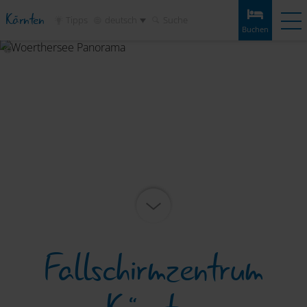
Kärnten
Tipps
deutsch
Suche
Buchen
Buchen
Erlebnisse
Wetter
Anreise
Merkliste
Woerthersee Panorama
Unterkünfte
Touren
Infos & Tipps
Sehenswertes
Service
Fallschirmzentrum