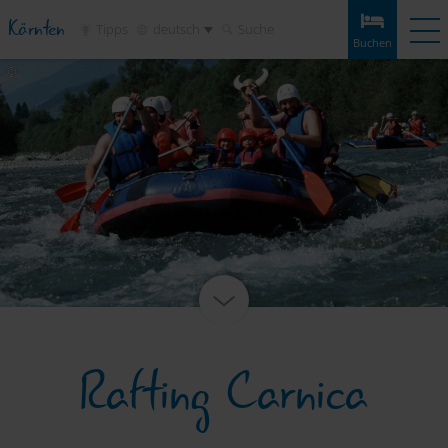
Kärnten
Tipps
deutsch
Suche
Buchen
Buchen
Erlebnisse
Wetter
Anreise
Merkliste
Unterkünfte
Touren
Infos & Tipps
Sehenswertes
Service
Rafting Carnica