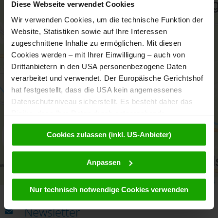
+
Diese Webseite verwendet Cookies
−
Wir verwenden Cookies, um die technische Funktion der
Website, Statistiken sowie auf Ihre Interessen
zugeschnittene Inhalte zu ermöglichen. Mit diesen
Cookies werden – mit Ihrer Einwilligung – auch von
Drittanbietern in den USA personenbezogene Daten
verarbeitet und verwendet. Der Europäische Gerichtshof
hat festgestellt, dass die USA kein angemessenes
Datenschutzniveau sicherstellt. Es besteht daher das
Risiko, dass Ihre Daten durch entsprechende
Anordnungen gegenüber den Drittanbietern (z.B. Google,
Cookies zulassen (inkl. US-Anbieter)
Meta) dem Zugriff durch US-Behörden zu Kontroll- und
aktivieren
Überwachungszwecken unterliegen und dagegen keine
wirksamen Rechtsbehelfe zur Verfügung stehen. Mit
Anpassen
Ihrem Klick auf „Cookies (inkl. US-Anbietern)
Leaflet
|
© OpenMapTiles
© OpenStreetMap contributors
akzeptieren“ stimmen Sie zu, dass Cookies von uns und
Nur technisch notwendige Cookies verwenden
von Drittanbietern (auch in den USA) verwendet werden
dürfen. Eine Weitergabe dieser Daten erfolgt
Newsletter