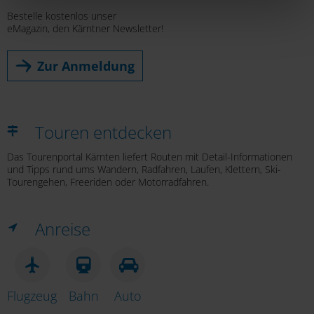
ausschließlich pseudonymisiert. Weitere Details
Bestelle kostenlos unser
betreffend Cookies und einer möglichen späteren
eMagazin, den Kärntner Newsletter!
Deaktivierung finden Sie in unserer
Datenschutzerklärung
.
Zur Anmeldung
Touren entdecken
Das Tourenportal Kärnten liefert Routen mit Detail-Informationen
und Tipps rund ums Wandern, Radfahren, Laufen, Klettern, Ski-
Tourengehen, Freeriden oder Motorradfahren.
Anreise
Flugzeug
Bahn
Auto