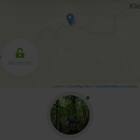
Deaktivierung finden Sie in unserer
Datenschutzerklärung
.
aktivieren
Leaflet
|
© OpenMapTiles
© OpenStreetMap contributors