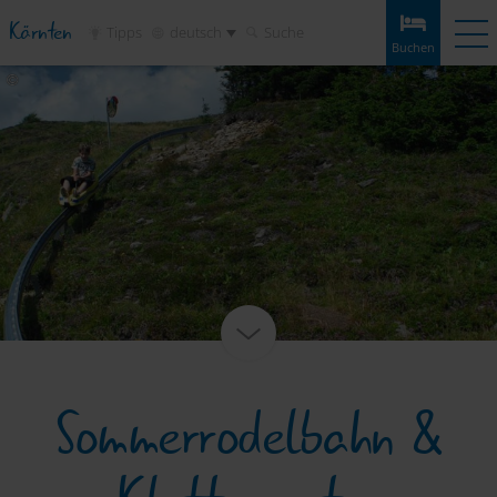
Kärnten
Tipps
deutsch
Suche
Buchen
Buchen
Erlebnisse
Wetter
Anreise
Merkliste
Unterkünfte
Touren
Infos & Tipps
Sehenswertes
Service
Sommerrodelbahn &