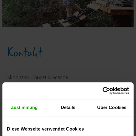
Kontakt
Klippitztörl Touristik GesnbR
A-9462 Klippitztörl 26
Tel: +43 4350 8166
Fax: +43 4350 8166-4
office
@
klippitz
.
at
Zustimmung
Details
Über Cookies
www.klippitz.at/sommer/
Diese Webseite verwendet Cookies