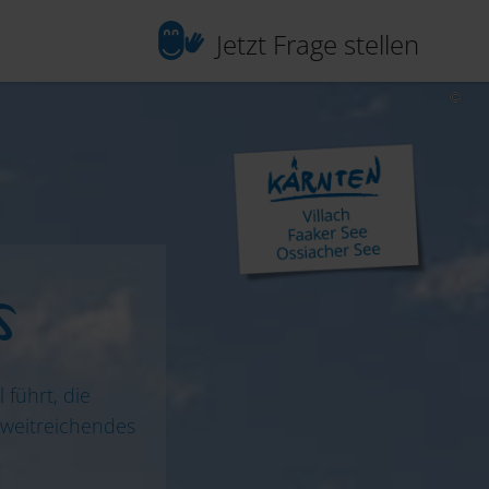
Jetzt Frage stellen
s
führt, die
 weitreichendes