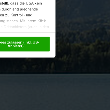
tellt, dass die USA kein
n durch entsprechende
n zu Kontroll- und
g stehen. Mit Ihrem Klick
 Drittanbietern (auch in den
misiert. Weitere Details
chutzerklärung
.
ies zulassen (inkl. US-
Anbieter)