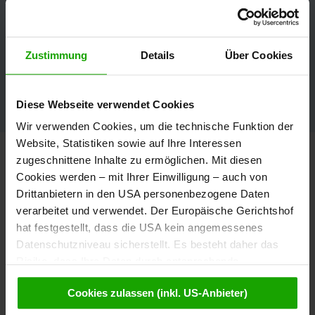
Zustimmung
Details
Über Cookies
Diese Webseite verwendet Cookies
Wir verwenden Cookies, um die technische Funktion der
Website, Statistiken sowie auf Ihre Interessen
Internationale Marktbearbeitung
zugeschnittene Inhalte zu ermöglichen. Mit diesen
Cookies werden – mit Ihrer Einwilligung – auch von
Drittanbietern in den USA personenbezogene Daten
Neu aufgebaut wird der Markt Schweiz,
verarbeitet und verwendet. Der Europäische Gerichtshof
wo eine kontinuierliche Bearbeitung
hat festgestellt, dass die USA kein angemessenes
gemeinsam mit der Österreich Werbung
Datenschutzniveau sicherstellt. Es besteht daher das
und Kärntner Regionen umgesetzt wird.
Risiko, dass Ihre Daten durch entsprechende
Im Kalenderjahr 2023 wurden aus der
Anordnungen gegenüber den Drittanbietern (z.B. Google,
Schweiz und Liechtenstein rund 142.000
Cookies zulassen (inkl. US-Anbieter)
Meta) dem Zugriff durch US-Behörden zu Kontroll- und
Übernachtungen verzeichnet, ein Plus
Überwachungszwecken unterliegen und dagegen keine