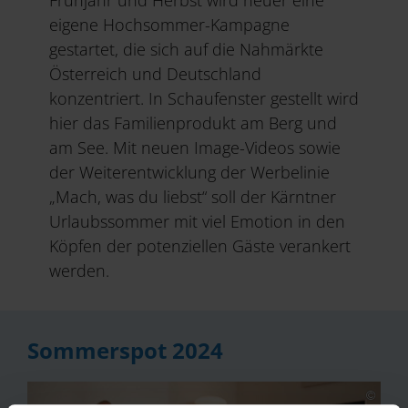
Frühjahr und Herbst wird heuer eine
eigene Hochsommer-Kampagne
gestartet, die sich auf die Nahmärkte
Österreich und Deutschland
konzentriert. In Schaufenster gestellt wird
hier das Familienprodukt am Berg und
am See. Mit neuen Image-Videos sowie
der Weiterentwicklung der Werbelinie
„Mach, was du liebst“ soll der Kärntner
Urlaubssommer mit viel Emotion in den
Köpfen der potenziellen Gäste verankert
werden.
Sommerspot 2024