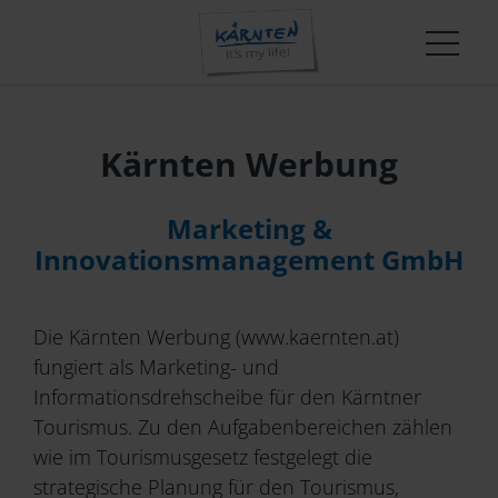
Wissen und Innovation in der Kärnten Werbung
T-Mona-Auswertungen
Shop
Über uns
Tourismusmarke
Veranstaltungen und Termine
Übernachtungsstatistiken
Mediathek
Team
Erlebnisgestaltung
Startseite
FutureMakers
Trends & Entwicklungen
Presse
Karriere
Winter-Positionierung
Kärnten Werbung
Qualität+ in Kärnten
Das leistet der Tourismus in Kärnten
Barrierefrei
Strategische Schwerpunkte
Aktuelle Kampagne
Innovationsplattform: Kärnten:NEXT
Mountainbike
Jahresberichte
Der Kärntner Gast
Erfolgsgeschichten in Kärnten
TeamHaus Jobbörse
News
Marktbearbeitung
Marketing &
Marke & Marketing
Carinthia Film Commission
Erlebnis Slow Food Kärnten
Betriebskooperationen
Innovationsmanagement GmbH
Convention
Apps & Widgets
Unternehmen
AGBs
Die Kärnten Werbung (www.kaernten.at)
Informationsfreiheitsgesetz
fungiert als Marketing- und
Marktforschungen & Statistiken
Informationsdrehscheibe für den Kärntner
Tourismus. Zu den Aufgabenbereichen zählen
wie im Tourismusgesetz festgelegt die
Wissen & Innovation
strategische Planung für den Tourismus,