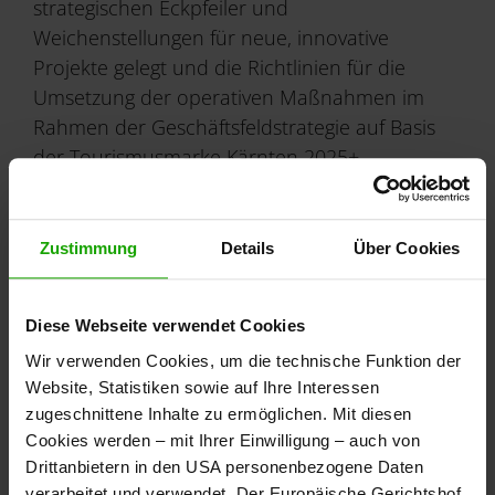
strategischen Eckpfeiler und
Weichenstellungen für neue, innovative
Projekte gelegt und die Richtlinien für die
Umsetzung der operativen Maßnahmen im
Rahmen der Geschäftsfeldstrategie auf Basis
der Tourismusmarke Kärnten 2025+
geschaffen.
Zustimmung
Details
Über Cookies
Sitz der Kärnten Werbung GmbH
Diese Webseite verwendet Cookies
9020 Klagenfurt am Wörthersee, Völkermarkter
Wir verwenden Cookies, um die technische Funktion der
Ring 21 - 23
Website, Statistiken sowie auf Ihre Interessen
Tel.: 0043 (0)463/3000, Fax: 0043 (0)463/3000-
zugeschnittene Inhalte zu ermöglichen. Mit diesen
60,
Cookies werden – mit Ihrer Einwilligung – auch von
info
@
kaernten
.
at
,
www.kaernten.at
,
Drittanbietern in den USA personenbezogene Daten
www.kaernten.at/b2b
verarbeitet und verwendet. Der Europäische Gerichtshof