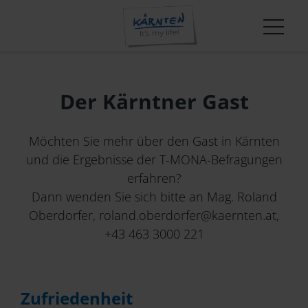
Wissen und Innovation in der Kärnten Werbung
T-Mona-Auswertungen
Shop
Über uns
Tourismusmarke
Veranstaltungen und Termine
Übernachtungsstatistiken
Mediathek
Team
Erlebnisgestaltung
Startseite
FutureMakers
Trends & Entwicklungen
Presse
Karriere
Winter-Positionierung
Der Kärntner Gast
Qualität+ in Kärnten
Das leistet der Tourismus in Kärnten
Barrierefrei
Strategische Schwerpunkte
Aktuelle Kampagne
Innovationsplattform: Kärnten:NEXT
Mountainbike
Jahresberichte
Der Kärntner Gast
Erfolgsgeschichten in Kärnten
TeamHaus Jobbörse
News
Marktbearbeitung
Marke & Marketing
Möchten Sie mehr über den Gast in Kärnten
Carinthia Film Commission
Erlebnis Slow Food Kärnten
Betriebskooperationen
und die Ergebnisse der T-MONA-Befragungen
Convention
erfahren?
Apps & Widgets
Unternehmen
Dann wenden Sie sich bitte an Mag. Roland
AGBs
Oberdorfer, roland.oberdorfer@kaernten.at,
Informationsfreiheitsgesetz
+43 463 3000 221
Marktforschungen & Statistiken
Wissen & Innovation
Zufriedenheit