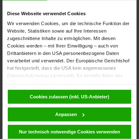
Urlaub am See
Diese Webseite verwendet Cookies
Erholungsurlaub
Wir verwenden Cookies, um die technische Funktion der
Website, Statistiken sowie auf Ihre Interessen
zugeschnittene Inhalte zu ermöglichen. Mit diesen
Wanderurlaub
Cookies werden – mit Ihrer Einwilligung – auch von
Drittanbietern in den USA personenbezogene Daten
verarbeitet und verwendet. Der Europäische Gerichtshof
Winter 2023/24
hat festgestellt, dass die USA kein angemessenes
Datenschutzniveau sicherstellt. Es besteht daher das
Wintersporturlaub
Risiko, dass Ihre Daten durch entsprechende
Anordnungen gegenüber den Drittanbietern (z.B. Google,
Cookies zulassen (inkl. US-Anbieter)
Erholungsurlaub
Meta) dem Zugriff durch US-Behörden zu Kontroll- und
Überwachungszwecken unterliegen und dagegen keine
wirksamen Rechtsbehelfe zur Verfügung stehen. Mit
Anpassen
Natururlaub
Ihrem Klick auf „Cookies (inkl. US-Anbietern)
akzeptieren“ stimmen Sie zu, dass Cookies von uns und
Nur technisch notwendige Cookies verwenden
von Drittanbietern (auch in den USA) verwendet werden