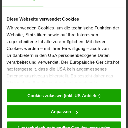
Diese Webseite verwendet Cookies
Newsletter
Wir verwenden Cookies, um die technische Funktion der
Bestelle kostenlos unser
Website, Statistiken sowie auf Ihre Interessen
eMagazin, den Kärntner Newsletter!
zugeschnittene Inhalte zu ermöglichen. Mit diesen
Cookies werden – mit Ihrer Einwilligung – auch von
Zur Anmeldung
Drittanbietern in den USA personenbezogene Daten
verarbeitet und verwendet. Der Europäische Gerichtshof
hat festgestellt, dass die USA kein angemessenes
Datenschutzniveau sicherstellt. Es besteht daher das
Service
Risiko, dass Ihre Daten durch entsprechende
Anordnungen gegenüber den Drittanbietern (z.B. Google,
Klicke
hier
und fülle einfach das Formular aus - wir rufen dich an.
Cookies zulassen (inkl. US-Anbieter)
Meta) dem Zugriff durch US-Behörden zu Kontroll- und
Überwachungszwecken unterliegen und dagegen keine
wirksamen Rechtsbehelfe zur Verfügung stehen. Mit
Anpassen
Kontakt
Ihrem Klick auf „Cookies (inkl. US-Anbietern)
akzeptieren“ stimmen Sie zu, dass Cookies von uns und
Nur technisch notwendige Cookies verwenden