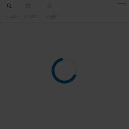
Suche
Kontakt
English
Locations
Regionen
Unterkünfte
Programme
Messen
Service