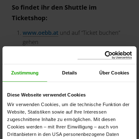
So findet ihr den Shuttle im
Ticketshop:
www.oebb.at
und auf “Ticket buchen”
gehen
Start- und Zielbahnhof, Datum und
Personenanzahl angeben
Gewünschte Verbindung auswählen
Zustimmung
Details
Über Cookies
Unter der Ticketart und den Extras kann
man den Transfer auswählen und das
Diese Webseite verwendet Cookies
gewünschte Ziel eingeben
Wir verwenden Cookies, um die technische Funktion der
Ticketkauf mit der Eingabe der
Website, Statistiken sowie auf Ihre Interessen
Kontaktdaten und Zahlungsmethode
zugeschnittene Inhalte zu ermöglichen. Mit diesen
abschließen
Cookies werden – mit Ihrer Einwilligung – auch von
Drittanbietern in den USA personenbezogene Daten