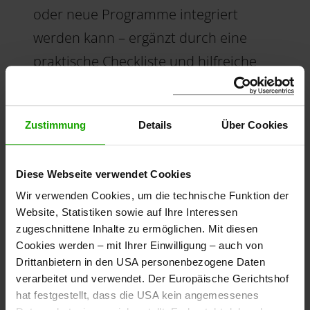
oder neue Programme integriert
werden kann – ergänzt durch eine
praktische Checkliste und hilfreiche
Tools für die Umsetzung.
Zustimmung
Details
Über Cookies
Zum Leitfaden für
nachhaltige
Diese Webseite verwendet Cookies
Erlebnisangebote
Wir verwenden Cookies, um die technische Funktion der
Website, Statistiken sowie auf Ihre Interessen
zugeschnittene Inhalte zu ermöglichen. Mit diesen
Cookies werden – mit Ihrer Einwilligung – auch von
Drittanbietern in den USA personenbezogene Daten
Workshops für Regionen
verarbeitet und verwendet. Der Europäische Gerichtshof
hat festgestellt, dass die USA kein angemessenes
Begleitend zum Leitfaden wurden bzw.