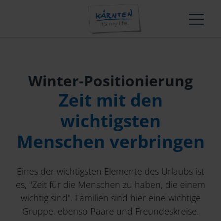
Wissen und Innovation in der Kärnten Werbung
T-Mona-Auswertungen
Shop
Über uns
Tourismusmarke
Veranstaltungen und Termine
Übernachtungsstatistiken
Mediathek
Team
Erlebnisgestaltung
Startseite
FutureMakers
Trends & Entwicklungen
Presse
Karriere
Winter-Positionierung
Qualität+ in Kärnten
Das leistet der Tourismus in Kärnten
Barrierefrei
Strategische Schwerpunkte
Aktuelle Kampagne
Winter-Positionierung
Innovationsplattform: Kärnten:NEXT
Mountainbike
Jahresberichte
Der Kärntner Gast
Zeit mit den
Erfolgsgeschichten in Kärnten
TeamHaus Jobbörse
News
Marktbearbeitung
Marke & Marketing
Carinthia Film Commission
Erlebnis Slow Food Kärnten
Betriebskooperationen
wichtigsten
Convention
Apps & Widgets
Menschen verbringen
Unternehmen
AGBs
Informationsfreiheitsgesetz
Eines der wichtigsten Elemente des Urlaubs ist
Marktforschungen & Statistiken
es, "Zeit für die Menschen zu haben, die einem
wichtig sind". Familien sind hier eine wichtige
Wissen & Innovation
Gruppe, ebenso Paare und Freundeskreise.