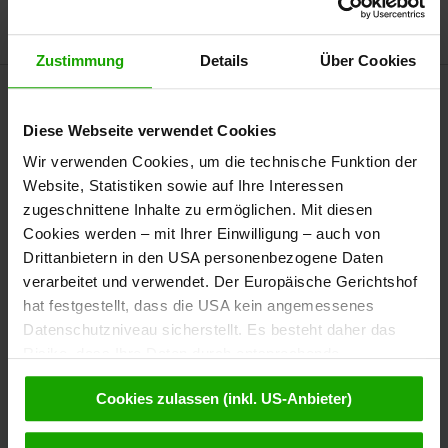
Rosstratte
Service & Mehr
Zustimmung
Details
Über Cookies
Diese Webseite verwendet Cookies
Wir verwenden Cookies, um die technische Funktion der
Place
Website, Statistiken sowie auf Ihre Interessen
zugeschnittene Inhalte zu ermöglichen. Mit diesen
Newsletter
Cookies werden – mit Ihrer Einwilligung – auch von
Drittanbietern in den USA personenbezogene Daten
Bestellen Sie kostenlos unser
verarbeitet und verwendet. Der Europäische Gerichtshof
eMagazin, den Kärntner Newsletter!
hat festgestellt, dass die USA kein angemessenes
Datenschutzniveau sicherstellt. Es besteht daher das
Zur Newsletter-Anmeldung
Risiko, dass Ihre Daten durch entsprechende
Anordnungen gegenüber den Drittanbietern (z.B. Google,
Cookies zulassen (inkl. US-Anbieter)
Meta) dem Zugriff durch US-Behörden zu Kontroll- und
Quick-Links
Überwachungszwecken unterliegen und dagegen keine