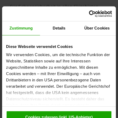
Für Schneesicherheit in allen Skigebieten
sorgen die im Winter von Süden
anrückenden Adria-Tiefs. Und wo die Natur
zu sparsam ist, hilft modernste Technik nach:
Zustimmung
Details
Über Cookies
Kärntens Pisten garantieren von November
bis ins Frühjahr hinein jederzeit gut
Diese Webseite verwendet Cookies
beschneites Skivergnügen.
Wir verwenden Cookies, um die technische Funktion der
Website, Statistiken sowie auf Ihre Interessen
Ursprünge
zugeschnittene Inhalte zu ermöglichen. Mit diesen
Sie liegen im keltischen Königreich Noricum,
Cookies werden – mit Ihrer Einwilligung – auch von
das später zur gleichnamigen römischen
Drittanbietern in den USA personenbezogene Daten
Provinz wurde. Um 600 nach Christus taucht
verarbeitet und verwendet. Der Europäische Gerichtshof
erstmals der Stamm der Karantanen auf,
hat festgestellt, dass die USA kein angemessenes
wobei „carant“ mit Freund oder Verwandter
Datenschutzniveau sicherstellt. Es besteht daher das
Risiko, dass Ihre Daten durch entsprechende
übersetzt wird. Schon Kelten und Römer
Anordnungen gegenüber den Drittanbietern (z.B. Google,
wussten die Vielfalt der Landschaften, die
Cookies zulassen (inkl. US-Anbieter)
Meta) dem Zugriff durch US-Behörden zu Kontroll- und