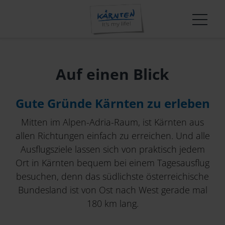
Wissen und Innovation in der Kärnten Werbung
T-Mona-Auswertungen
Shop
Über uns
Tourismusmarke
Veranstaltungen und Termine
Übernachtungsstatistiken
Mediathek
Team
Erlebnisgestaltung
Startseite
FutureMakers
Trends & Entwicklungen
Presse
Karriere
Winter-Positionierung
Auf einen Blick
Qualität+ in Kärnten
Das leistet der Tourismus in Kärnten
Barrierefrei
Strategische Schwerpunkte
Aktuelle Kampagne
Innovationsplattform: Kärnten:NEXT
Mountainbike
Jahresberichte
Der Kärntner Gast
Erfolgsgeschichten in Kärnten
TeamHaus Jobbörse
News
Marktbearbeitung
Gute Gründe Kärnten zu erleben
Marke & Marketing
Carinthia Film Commission
Erlebnis Slow Food Kärnten
Betriebskooperationen
Convention
Mitten im Alpen-Adria-Raum, ist Kärnten aus
Apps & Widgets
allen Richtungen einfach zu erreichen. Und alle
Unternehmen
AGBs
Ausflugsziele lassen sich von praktisch jedem
Informationsfreiheitsgesetz
Ort in Kärnten bequem bei einem Tagesausflug
besuchen, denn das südlichste österreichische
Marktforschungen & Statistiken
Bundesland ist von Ost nach West gerade mal
180 km lang.
Wissen & Innovation