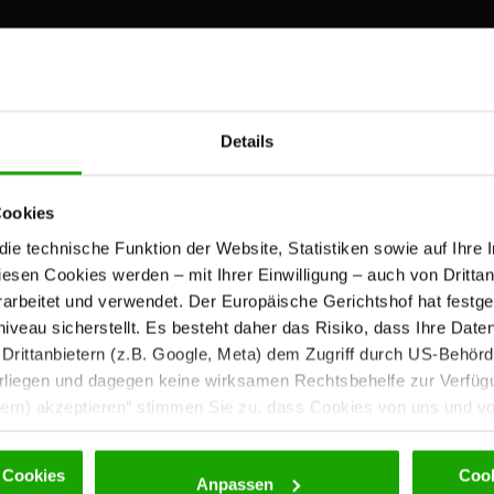
wsletter!
Details
Cookies
e technische Funktion der Website, Statistiken sowie auf Ihre 
diesen Cookies werden – mit Ihrer Einwilligung – auch von Dritta
rbeitet und verwendet. Der Europäische Gerichtshof hat festges
eau sicherstellt. Es besteht daher das Risiko, dass Ihre Date
ren, Laufen, Klettern, Ski-Tourengehen, Freeriden oder M
rittanbietern (z.B. Google, Meta) dem Zugriff durch US-Behörde
iegen und dagegen keine wirksamen Rechtsbehelfe zur Verfügun
tern) akzeptieren“ stimmen Sie zu, dass Cookies von uns und von
. Eine Weitergabe dieser Daten erfolgt ausschließlich pseudony
 möglichen späteren Deaktivierung finden Sie in unserer
Datens
 Cookies
Cook
Anpassen