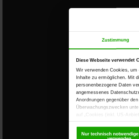
info
@
kaernten
.
at
Bleibe informiert!
Bestelle kostenlos unser eMagazin, den Kärntner Ne
Zustimmung
Zur Anmeldung
Diese Webseite verwendet 
Wir verwenden Cookies, um di
Touren entdecken
Inhalte zu ermöglichen. Mit 
personenbezogene Daten vera
angemessenes Datenschutzniv
Informationen und Tipps rund ums Wandern, Radfah
Anordnungen gegenüber den D
Überwachungszwecken unterl
auf „Cookies (inkl. US-Anbie
Anreise
USA) verwendet werden dürfen
betreffend Cookies und einer
Nur technisch notwendige
Dein Weg nach Kärnten.
verwenden