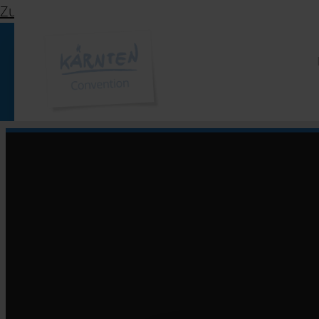
Zur Navigation springen
Zum Inhalt springen
Zur
Kärnten Werbung
Völkermarkter Ring 21 - 23
9020 Klagenfurt
Österreich
+43/463/3000