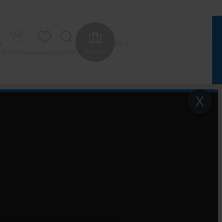
e
DE
Buchen
Erlebnisse
Suche
Merkliste
X