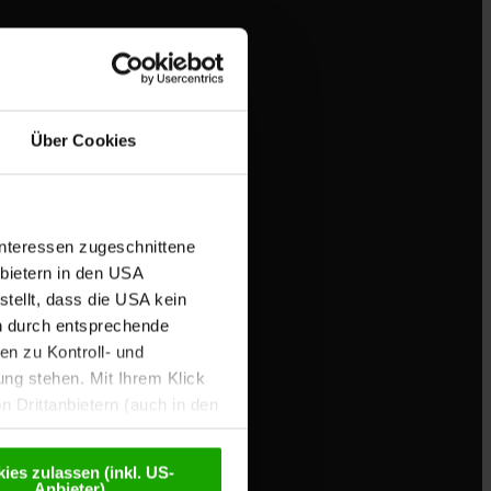
Über Cookies
Interessen zugeschnittene
nbietern in den USA
tellt, dass die USA kein
n durch entsprechende
otorradfahren.
n zu Kontroll- und
g stehen. Mit Ihrem Klick
 Drittanbietern (auch in den
misiert. Weitere Details
chutzerklärung
.
ies zulassen (inkl. US-
Anbieter)