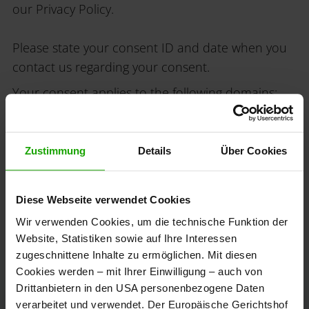
our Privacy Policy.
Please state your consent ID and date when you
contact us regarding your consent.
Your consent applies to the following domains:
gravelcarinthia.cc, korutansko.com, koruska.com,
touren.kaernten.at, visitcarinthia.at, carinzia.at,
koroska.info, karintia.com, karyntia.pl,
Zustimmung
Details
Über Cookies
karinthie.com, korutany.com, kaernten.at
Your current state: Deny.
Diese Webseite verwendet Cookies
Change your consent
Wir verwenden Cookies, um die technische Funktion der
Website, Statistiken sowie auf Ihre Interessen
zugeschnittene Inhalte zu ermöglichen. Mit diesen
Cookies werden – mit Ihrer Einwilligung – auch von
Drittanbietern in den USA personenbezogene Daten
verarbeitet und verwendet. Der Europäische Gerichtshof