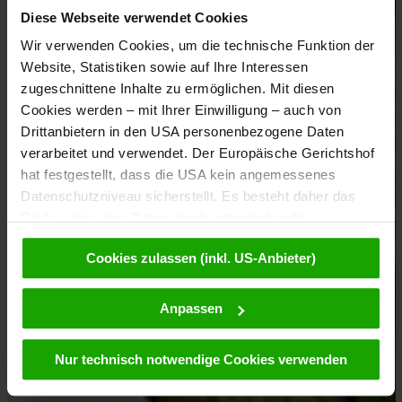
Diese Webseite verwendet Cookies
Wir verwenden Cookies, um die technische Funktion der
Website, Statistiken sowie auf Ihre Interessen
zugeschnittene Inhalte zu ermöglichen. Mit diesen
Cookies werden – mit Ihrer Einwilligung – auch von
Drittanbietern in den USA personenbezogene Daten
verarbeitet und verwendet. Der Europäische Gerichtshof
hat festgestellt, dass die USA kein angemessenes
Datenschutzniveau sicherstellt. Es besteht daher das
Risiko, dass Ihre Daten durch entsprechende
Anordnungen gegenüber den Drittanbietern (z.B. Google,
Cookies zulassen (inkl. US-Anbieter)
Meta) dem Zugriff durch US-Behörden zu Kontroll- und
Überwachungszwecken unterliegen und dagegen keine
wirksamen Rechtsbehelfe zur Verfügung stehen. Mit
Anpassen
Ihrem Klick auf „Cookies (inkl. US-Anbietern)
akzeptieren“ stimmen Sie zu, dass Cookies von uns und
Nur technisch notwendige Cookies verwenden
von Drittanbietern (auch in den USA) verwendet werden
dürfen. Eine Weitergabe dieser Daten erfolgt