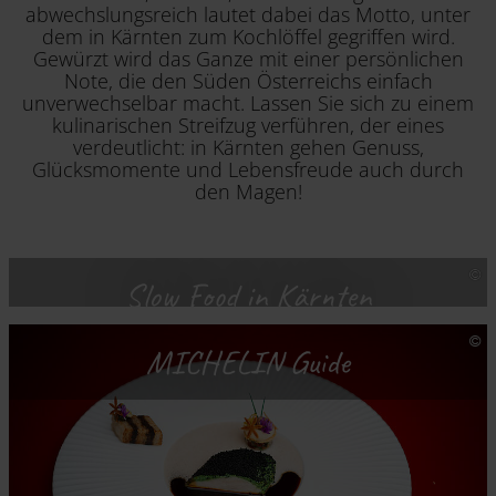
abwechslungsreich lautet dabei das Motto, unter
dem in Kärnten zum Kochlöffel gegriffen wird.
Gewürzt wird das Ganze mit einer persönlichen
Note, die den Süden Österreichs einfach
unverwechselbar macht. Lassen Sie sich zu einem
kulinarischen Streifzug verführen, der eines
verdeutlicht: in Kärnten gehen Genuss,
Glücksmomente und Lebensfreude auch durch
den Magen!
Slow Food in Kärnten
MICHELIN Guide