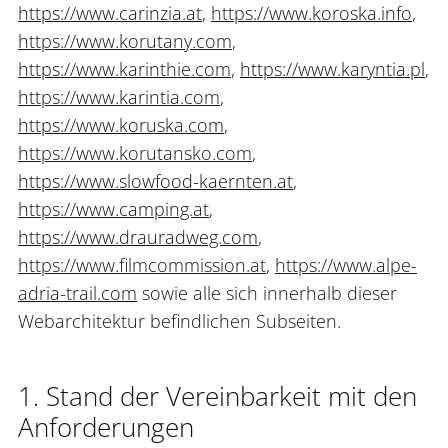
https://www.carinzia.at
,
https://www.koroska.info
,
https://www.korutany.com
,
https://www.karinthie.com
,
https://www.karyntia.pl
,
https://www.karintia.com
,
https://www.koruska.com
,
https://www.korutansko.com
,
https://www.slowfood-kaernten.at
,
https://www.camping.at
,
https://www.drauradweg.com
,
https://www.filmcommission.at
,
https://www.alpe-
adria-trail.com
sowie alle sich innerhalb dieser
Webarchitektur befindlichen Subseiten.
1. Stand der Vereinbarkeit mit den
Anforderungen