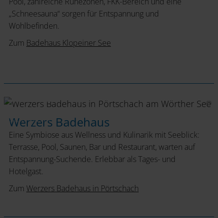
Pool, zahlreiche Ruhezonen, FKK-Bereich und eine
„Schneesauna“ sorgen für Entspannung und
Wohlbefinden.
Zum
Badehaus Klopeiner See
Werzer's
Badehaus in
Werzers Badehaus
Pörtschach
Eine Symbiose aus Wellness und Kulinarik mit Seeblick:
Terrasse, Pool, Saunen, Bar und Restaurant, warten auf
Entspannung-Suchende. Erlebbar als Tages- und
Hotelgast.
Zum
Werzers Badehaus in Pörtschach