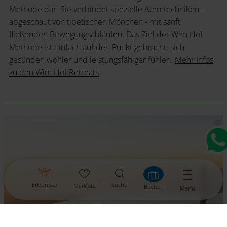
Methode dar. Sie verbindet spezielle Atemtechniken -
abgeschaut von tibetischen Mönchen - mit sanft
fließenden Bewegungsabläufen. Das Ziel der Wim Hof
Methode ist einfach auf den Punkt gebracht: sich
gesünder, wohler und leistungsfähiger fühlen.
Mehr Infos
zu den Wim Hof Retreats
Mountain
Resort
Feuerberg
Erlebnisse
Suche
Merkliste
Buchen
Menü