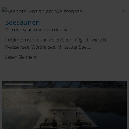
Seehotel
Enzian
Seesaunen
Von der Sauna direkt in den See.
In Kärnten ist dies an vielen Seen möglich, wie z.B.
Weissensee, Wörthersee, Millstätter See....
Lesen Sie mehr
KOLLERs
Hotel mit
Seebad im
Millstätter
See