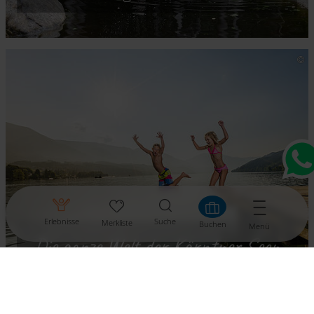
Erlebnisse
Suche
Merkliste
Buchen
Menü
Die ganze Welt der Kärntner Seen