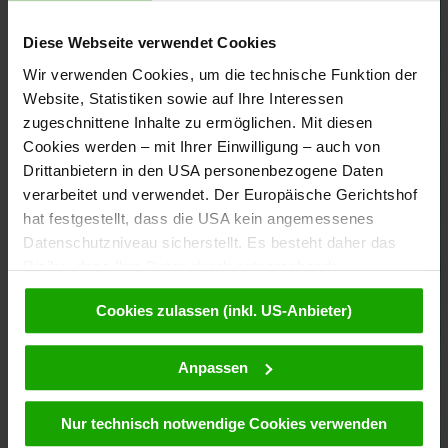
Diese Webseite verwendet Cookies
Wir verwenden Cookies, um die technische Funktion der
Website, Statistiken sowie auf Ihre Interessen
zugeschnittene Inhalte zu ermöglichen. Mit diesen
Cookies werden – mit Ihrer Einwilligung – auch von
Drittanbietern in den USA personenbezogene Daten
verarbeitet und verwendet. Der Europäische Gerichtshof
hat festgestellt, dass die USA kein angemessenes
Datenschutzniveau sicherstellt. Es besteht daher das
Risiko, dass Ihre Daten durch entsprechende
Anordnungen gegenüber den Drittanbietern (z.B. Google,
Cookies zulassen (inkl. US-Anbieter)
Meta) dem Zugriff durch US-Behörden zu Kontroll- und
Überwachungszwecken unterliegen und dagegen keine
wirksamen Rechtsbehelfe zur Verfügung stehen. Mit
Anpassen
Ihrem Klick auf „Cookies (inkl. US-Anbietern)
akzeptieren“ stimmen Sie zu, dass Cookies von uns und
Nur technisch notwendige Cookies verwenden
von Drittanbietern (auch in den USA) verwendet werden