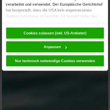
verarbeitet und verwendet. Der Europäische Gerichtshof
hat festgestellt, dass die USA kein angemessenes
Datenschutzniveau sicherstellt. Es besteht daher das
Risiko, dass Ihre Daten durch entsprechende
Anordnungen gegenüber den Drittanbietern (z.B. Google,
Cookies zulassen (inkl. US-Anbieter)
Meta) dem Zugriff durch US-Behörden zu Kontroll- und
Überwachungszwecken unterliegen und dagegen keine
wirksamen Rechtsbehelfe zur Verfügung stehen. Mit
Anpassen
Ihrem Klick auf „Cookies (inkl. US-Anbietern)
akzeptieren“ stimmen Sie zu, dass Cookies von uns und
Nur technisch notwendige Cookies verwenden
von Drittanbietern (auch in den USA) verwendet werden
dürfen. Eine Weitergabe dieser Daten erfolgt
ausschließlich pseudonymisiert. Weitere Details
betreffend Cookies und einer möglichen späteren
Deaktivierung finden Sie in unserer
Datenschutzerklärung
.