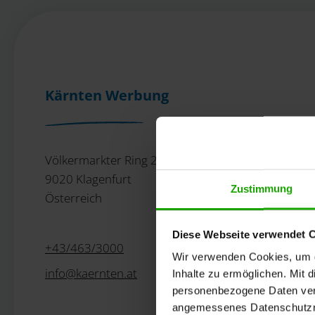
Kärnten Werbung
Völkermarkter Ring 21 - 23
9020 Klagenfurt
Zustimmung
Österreich
Diese Webseite verwendet 
+43/463/3000
Wir verwenden Cookies, um di
info
@
kaernten
.
at
Inhalte zu ermöglichen. Mit 
personenbezogene Daten vera
angemessenes Datenschutzniv