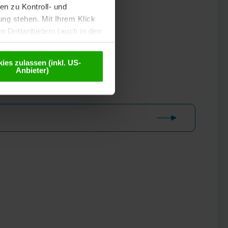
n zu Kontroll- und
g stehen. Mit Ihrem Klick
 Drittanbietern (auch in den
misiert. Weitere Details
chutzerklärung
.
ies zulassen (inkl. US-
Anbieter)