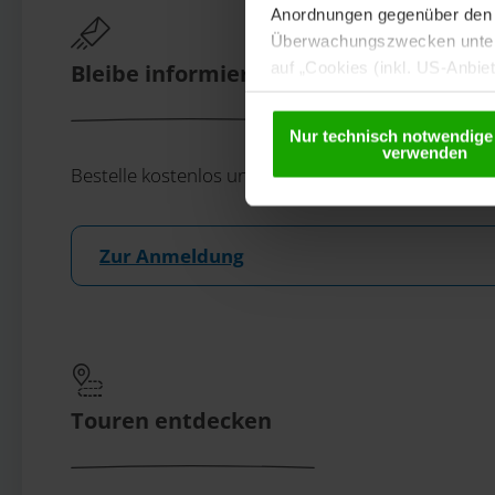
Anordnungen gegenüber den D
Überwachungszwecken unterl
auf „Cookies (inkl. US-Anbie
Bleibe informiert!
USA) verwendet werden dürfen
betreffend Cookies und einer
Nur technisch notwendige
verwenden
Bestelle kostenlos unser eMagazin, den Kärntner N
Zur Anmeldung
Touren entdecken