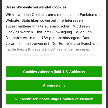
Diese Webseite verwendet Cookies
Kontakt:
Wir verwenden Cookies, um die technische Funktion der
Crow Academy
Website, Statistiken sowie auf Ihre Interessen
ILB Medien GmbH • creativehub
zugeschnittene Inhalte zu ermöglichen. Mit diesen
Kienzlstraße 17 • 4600 Wels • Österreich
Cookies werden – mit Ihrer Einwilligung – auch von
laura
@
grow-academy
.
at
Drittanbietern in den USA personenbezogene Daten
verarbeitet und verwendet. Der Europäische Gerichtshof
hat festgestellt, dass die USA kein angemessenes
Datenschutzniveau sicherstellt. Es besteht daher das
Mehr erfahren
Risiko, dass Ihre Daten durch entsprechende
Anordnungen gegenüber den Drittanbietern (z.B. Google,
Cookies zulassen (inkl. US-Anbieter)
Meta) dem Zugriff durch US-Behörden zu Kontroll- und
Überwachungszwecken unterliegen und dagegen keine
wirksamen Rechtsbehelfe zur Verfügung stehen. Mit
Anpassen
Ihrem Klick auf „Cookies (inkl. US-Anbietern)
akzeptieren“ stimmen Sie zu, dass Cookies von uns und
Nur technisch notwendige Cookies verwenden
von Drittanbietern (auch in den USA) verwendet werden
Place
dürfen. Eine Weitergabe dieser Daten erfolgt