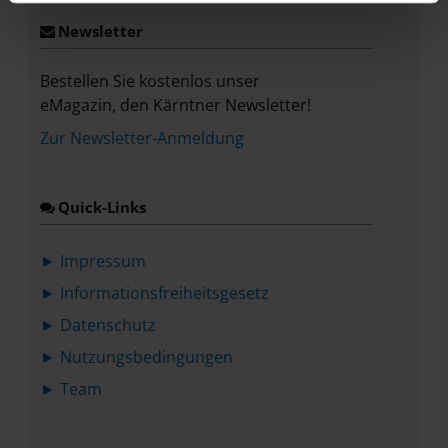
ausschließlich pseudonymisiert. Weitere Details
Newsletter
betreffend Cookies und einer möglichen späteren
Deaktivierung finden Sie in unserer
Bestellen Sie kostenlos unser
Datenschutzerklärung
.
eMagazin, den Kärntner Newsletter!
Zur Newsletter-Anmeldung
Quick-Links
► Impressum
► Informationsfreiheitsgesetz
► Datenschutz
► Nutzungsbedingungen
► Team