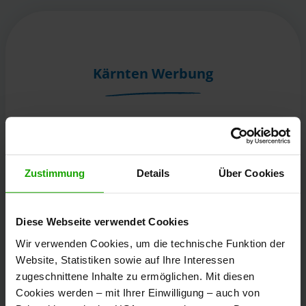
Kärnten Werbung
Völkermarkter Ring 21 - 23
9020 Klagenfurt
Österreich
Zustimmung
Details
Über Cookies
+43/463/3000
Diese Webseite verwendet Cookies
info
@
kaernten
.
at
Wir verwenden Cookies, um die technische Funktion der
Website, Statistiken sowie auf Ihre Interessen
zugeschnittene Inhalte zu ermöglichen. Mit diesen
Bleibe informiert!
Cookies werden – mit Ihrer Einwilligung – auch von