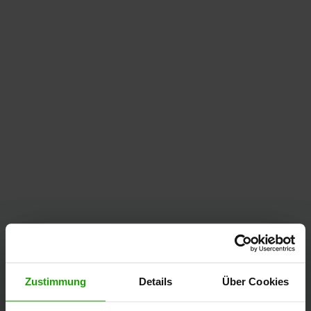
Zustimmung
Details
Über Cookies
Kärnten Werbung