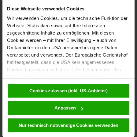
Diese Webseite verwendet Cookies
Völkermarkter Ring 21 - 23
Wir verwenden Cookies, um die technische Funktion der
9020 Klagenfurt
Website, Statistiken sowie auf Ihre Interessen
Österreich
zugeschnittene Inhalte zu ermöglichen. Mit diesen
Cookies werden – mit Ihrer Einwilligung – auch von
Drittanbietern in den USA personenbezogene Daten
+43/463/3000
verarbeitet und verwendet. Der Europäische Gerichtshof
info
@
kaernten
.
at
hat festgestellt, dass die USA kein angemessenes
Datenschutzniveau sicherstellt. Es besteht daher das
Risiko, dass Ihre Daten durch entsprechende
Anordnungen gegenüber den Drittanbietern (z.B. Google,
Bleibe informiert!
Cookies zulassen (inkl. US-Anbieter)
Meta) dem Zugriff durch US-Behörden zu Kontroll- und
Überwachungszwecken unterliegen und dagegen keine
wirksamen Rechtsbehelfe zur Verfügung stehen. Mit
Anpassen
Bestelle kostenlos unser eMagazin, den Kärntner
Ihrem Klick auf „Cookies (inkl. US-Anbietern)
Newsletter!
akzeptieren“ stimmen Sie zu, dass Cookies von uns und
Nur technisch notwendige Cookies verwenden
von Drittanbietern (auch in den USA) verwendet werden
dürfen. Eine Weitergabe dieser Daten erfolgt