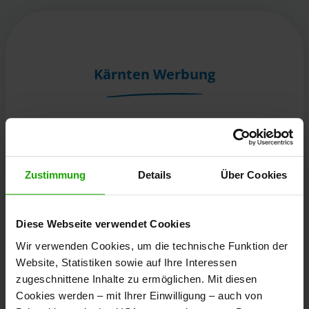
Kärnten Werbung
Völkermarkter Ring 21 - 23
9020 Klagenfurt
Österreich
Zustimmung
Details
Über Cookies
+43/463/3000
Diese Webseite verwendet Cookies
info
@
kaernten
.
at
Wir verwenden Cookies, um die technische Funktion der
Website, Statistiken sowie auf Ihre Interessen
zugeschnittene Inhalte zu ermöglichen. Mit diesen
Bleibe informiert!
Cookies werden – mit Ihrer Einwilligung – auch von