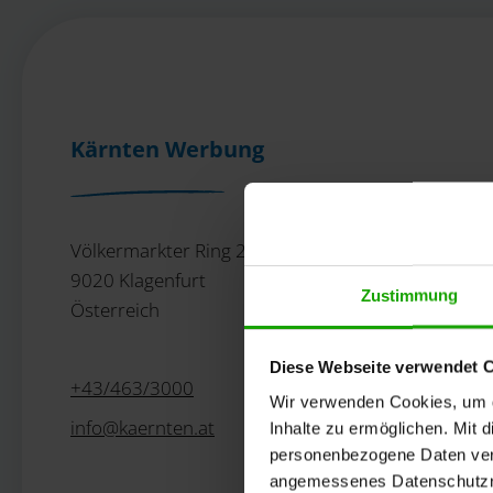
Kärnten Werbung
Völkermarkter Ring 21 - 23
9020 Klagenfurt
Zustimmung
Österreich
Diese Webseite verwendet 
+43/463/3000
Wir verwenden Cookies, um di
info
@
kaernten
.
at
Inhalte zu ermöglichen. Mit 
personenbezogene Daten vera
angemessenes Datenschutzniv