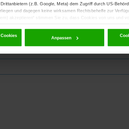
rittanbietern (z.B. Google, Meta) dem Zugriff durch US-Behörde
iegen und dagegen keine wirksamen Rechtsbehelfe zur Verfügun
tern) akzeptieren“ stimmen Sie zu, dass Cookies von uns und von
. Eine Weitergabe dieser Daten erfolgt ausschließlich pseudony
 möglichen späteren Deaktivierung finden Sie in unserer
Datens
 Cookies
Cook
Anpassen
ewsletter!