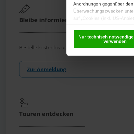
Anordnungen gegenüber den D
Überwachungszwecken unterl
auf „Cookies (inkl. US-Anbie
Bleibe informiert!
USA) verwendet werden dürfen
betreffend Cookies und einer
Nur technisch notwendige
verwenden
Bestelle kostenlos unser eMagazin, den Kärntner N
Zur Anmeldung
Touren entdecken