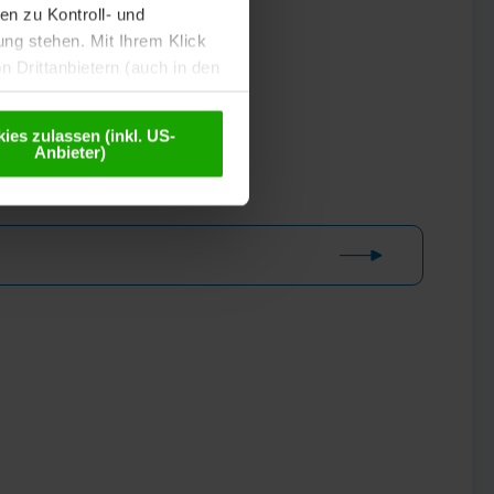
n zu Kontroll- und
g stehen. Mit Ihrem Klick
 Drittanbietern (auch in den
misiert. Weitere Details
chutzerklärung
.
ies zulassen (inkl. US-
Anbieter)