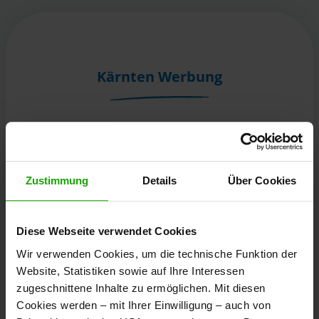
Kärnten Werbung
Völkermarkter Ring 21 - 23
9020 Klagenfurt
Österreich
Zustimmung
Details
Über Cookies
+43/463/3000
Diese Webseite verwendet Cookies
info
@
kaernten
.
at
Wir verwenden Cookies, um die technische Funktion der
Website, Statistiken sowie auf Ihre Interessen
zugeschnittene Inhalte zu ermöglichen. Mit diesen
Bleibe informiert!
Cookies werden – mit Ihrer Einwilligung – auch von