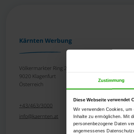
Kärnten Werbung
Völkermarkter Ring 21 - 23
9020 Klagenfurt
Zustimmung
Österreich
Diese Webseite verwendet 
+43/463/3000
Wir verwenden Cookies, um di
info
@
kaernten
.
at
Inhalte zu ermöglichen. Mit 
personenbezogene Daten vera
angemessenes Datenschutzniv