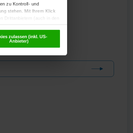
n zu Kontroll- und
g stehen. Mit Ihrem Klick
 Drittanbietern (auch in den
misiert. Weitere Details
chutzerklärung
.
ies zulassen (inkl. US-
Anbieter)