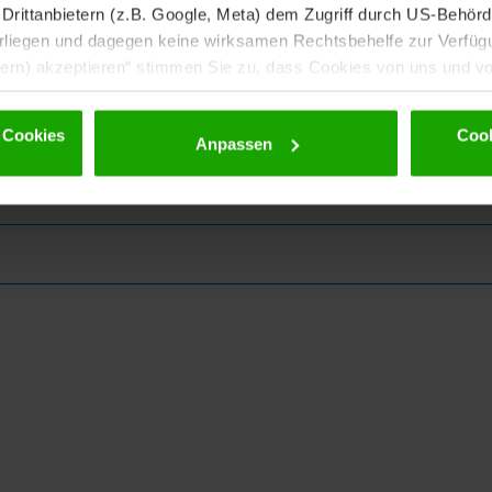
rittanbietern (z.B. Google, Meta) dem Zugriff durch US-Behörde
iegen und dagegen keine wirksamen Rechtsbehelfe zur Verfügun
tern) akzeptieren“ stimmen Sie zu, dass Cookies von uns und von
. Eine Weitergabe dieser Daten erfolgt ausschließlich pseudony
 möglichen späteren Deaktivierung finden Sie in unserer
Datens
 Cookies
Cook
Anpassen
ewsletter!