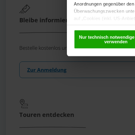
Anordnungen gegenüber den D
Überwachungszwecken unterl
auf „Cookies (inkl. US-Anbie
Bleibe informiert!
USA) verwendet werden dürfen
betreffend Cookies und einer
Nur technisch notwendige
verwenden
Bestelle kostenlos unser eMagazin, den Kärntner N
Zur Anmeldung
Touren entdecken