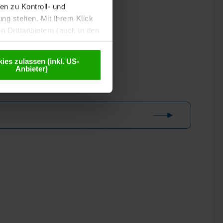
n zu Kontroll- und
g stehen. Mit Ihrem Klick
 Drittanbietern (auch in den
misiert. Weitere Details
chutzerklärung
.
ies zulassen (inkl. US-
Anbieter)