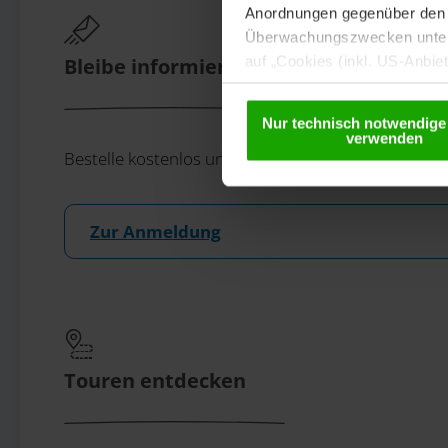
Anordnungen gegenüber den D
Überwachungszwecken unterl
auf „Cookies (inkl. US-Anbie
Bleibe informiert!
USA) verwendet werden dürfen
betreffend Cookies und einer
Nur technisch notwendige
verwenden
Bestelle kostenlos unser eMagazin, den Kärntner N
Zur Anmeldung
Touren entdecken