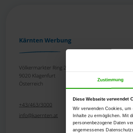
Kärnten Werbung
Völkermarkter Ring 21 - 23
9020 Klagenfurt
Zustimmung
Österreich
Diese Webseite verwendet 
+43/463/3000
Wir verwenden Cookies, um di
info
@
kaernten
.
at
Inhalte zu ermöglichen. Mit 
personenbezogene Daten vera
angemessenes Datenschutzniv