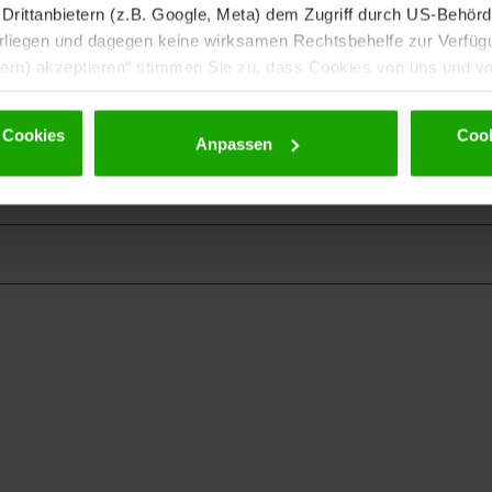
rittanbietern (z.B. Google, Meta) dem Zugriff durch US-Behörde
iegen und dagegen keine wirksamen Rechtsbehelfe zur Verfügun
tern) akzeptieren“ stimmen Sie zu, dass Cookies von uns und von
. Eine Weitergabe dieser Daten erfolgt ausschließlich pseudony
 möglichen späteren Deaktivierung finden Sie in unserer
Datens
 Cookies
Cook
Anpassen
ewsletter!