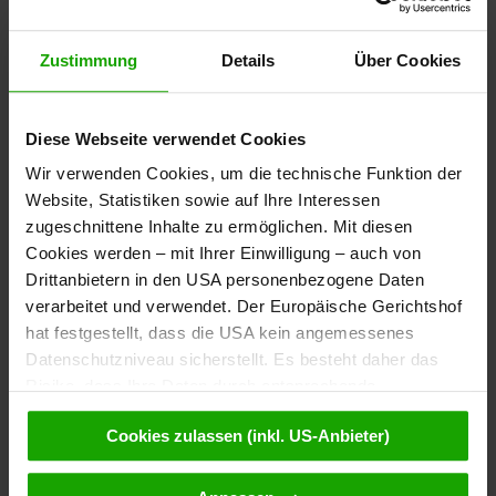
Zuletzt geändert:
2026-08-06 15:29:18
Zustimmung
Details
Über Cookies
Schneehöhe
Details
Diese Webseite verwendet Cookies
Wir verwenden Cookies, um die technische Funktion der
Website, Statistiken sowie auf Ihre Interessen
zugeschnittene Inhalte zu ermöglichen. Mit diesen
Ochsengartenlift / Paternion
Cookies werden – mit Ihrer Einwilligung – auch von
Drittanbietern in den USA personenbezogene Daten
Zuletzt geändert:
2026-08-07 12:00:25
verarbeitet und verwendet. Der Europäische Gerichtshof
Schneehöhe
hat festgestellt, dass die USA kein angemessenes
Am Berg:
20
Datenschutzniveau sicherstellt. Es besteht daher das
Risiko, dass Ihre Daten durch entsprechende
Im Tal:
20
Anordnungen gegenüber den Drittanbietern (z.B. Google,
Cookies zulassen (inkl. US-Anbieter)
Meta) dem Zugriff durch US-Behörden zu Kontroll- und
Details
Überwachungszwecken unterliegen und dagegen keine
wirksamen Rechtsbehelfe zur Verfügung stehen. Mit