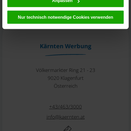
Anpassen
Ihrem Klick auf „Cookies (inkl. US-Anbietern)
akzeptieren“ stimmen Sie zu, dass Cookies von uns und
Nur technisch notwendige Cookies verwenden
von Drittanbietern (auch in den USA) verwendet werden
dürfen. Eine Weitergabe dieser Daten erfolgt
ausschließlich pseudonymisiert. Weitere Details
betreffend Cookies und einer möglichen späteren
Kärnten Werbung
Deaktivierung finden Sie in unserer
Datenschutzerklärung
.
Völkermarkter Ring 21 - 23
9020 Klagenfurt
Österreich
+43/463/3000
info
@
kaernten
.
at