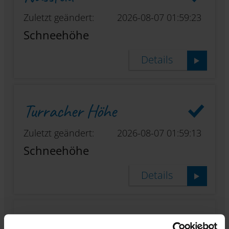
Zuletzt geändert:
2026-08-07 01:59:23
Schneehöhe
Details
Turracher Höhe
Zuletzt geändert:
2026-08-07 01:59:13
Schneehöhe
Details
Dreiländereck / Arnoldstein