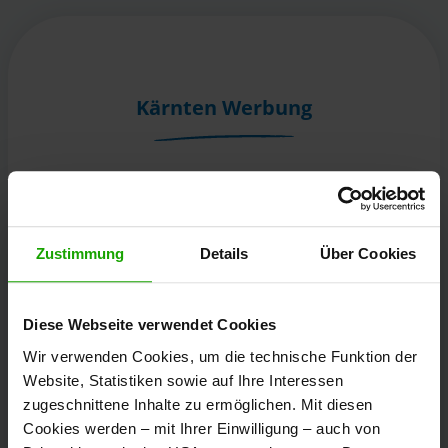
Kärnten Werbung
Völkermarkter Ring 21 - 23
9020 Klagenfurt
Österreich
Zustimmung
Details
Über Cookies
+43/463/3000
Diese Webseite verwendet Cookies
info
@
kaernten
.
at
Wir verwenden Cookies, um die technische Funktion der
Website, Statistiken sowie auf Ihre Interessen
zugeschnittene Inhalte zu ermöglichen. Mit diesen
Bleibe informiert!
Cookies werden – mit Ihrer Einwilligung – auch von