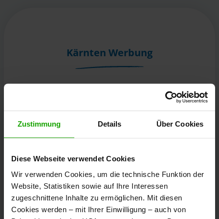
Kärnten Werbung
Völkermarkter Ring 21 - 23
9020 Klagenfurt
Österreich
Zustimmung
Details
Über Cookies
+43/463/3000
Diese Webseite verwendet Cookies
info
@
kaernten
.
at
Wir verwenden Cookies, um die technische Funktion der
Website, Statistiken sowie auf Ihre Interessen
zugeschnittene Inhalte zu ermöglichen. Mit diesen
Bleibe informiert!
Cookies werden – mit Ihrer Einwilligung – auch von