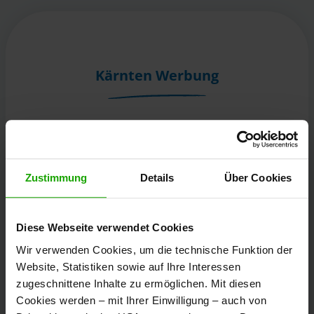
Kärnten Werbung
Völkermarkter Ring 21 - 23
9020 Klagenfurt
Österreich
Zustimmung
Details
Über Cookies
+43/463/3000
Diese Webseite verwendet Cookies
info
@
kaernten
.
at
Wir verwenden Cookies, um die technische Funktion der
Website, Statistiken sowie auf Ihre Interessen
zugeschnittene Inhalte zu ermöglichen. Mit diesen
Bleibe informiert!
Cookies werden – mit Ihrer Einwilligung – auch von