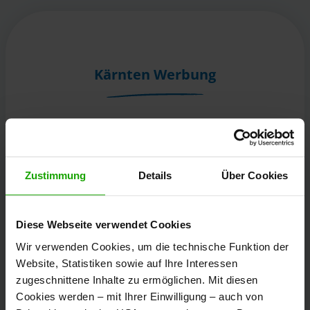
Kärnten Werbung
Völkermarkter Ring 21 - 23
9020 Klagenfurt
Österreich
Zustimmung
Details
Über Cookies
+43/463/3000
Diese Webseite verwendet Cookies
info
@
kaernten
.
at
Wir verwenden Cookies, um die technische Funktion der
Website, Statistiken sowie auf Ihre Interessen
zugeschnittene Inhalte zu ermöglichen. Mit diesen
Bleibe informiert!
Cookies werden – mit Ihrer Einwilligung – auch von