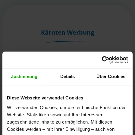
Kärnten Werbung
Völkermarkter Ring 21 - 23
9020 Klagenfurt
Österreich
Zustimmung
Details
Über Cookies
+43/463/3000
Diese Webseite verwendet Cookies
info
@
kaernten
.
at
Wir verwenden Cookies, um die technische Funktion der
Website, Statistiken sowie auf Ihre Interessen
zugeschnittene Inhalte zu ermöglichen. Mit diesen
Bleibe informiert!
Cookies werden – mit Ihrer Einwilligung – auch von