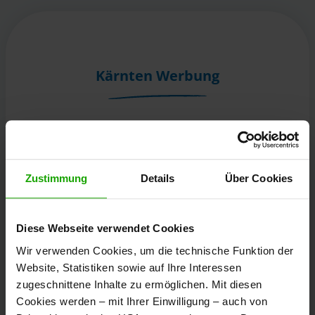
Kärnten Werbung
Völkermarkter Ring 21 - 23
9020 Klagenfurt
Österreich
Zustimmung
Details
Über Cookies
+43/463/3000
Diese Webseite verwendet Cookies
info
@
kaernten
.
at
Wir verwenden Cookies, um die technische Funktion der
Website, Statistiken sowie auf Ihre Interessen
zugeschnittene Inhalte zu ermöglichen. Mit diesen
Bleibe informiert!
Cookies werden – mit Ihrer Einwilligung – auch von