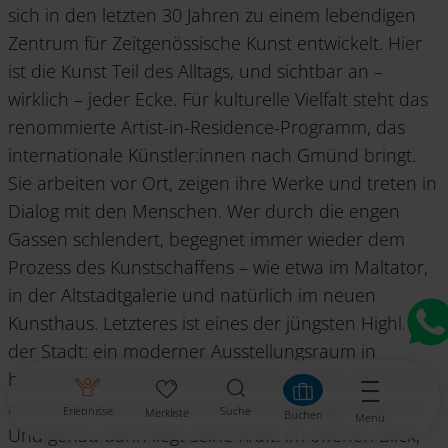
sich in den letzten 30 Jahren zu einem lebendigen
Zentrum für Zeitgenössische Kunst entwickelt. Hier
ist die Kunst Teil des Alltags, und sichtbar an –
wirklich – jeder Ecke. Für kulturelle Vielfalt steht das
renommierte Artist-in-Residence-Programm, das
internationale Künstler:innen nach Gmünd bringt.
Sie arbeiten vor Ort, zeigen ihre Werke und treten in
Dialog mit den Menschen. Wer durch die engen
Gassen schlendert, begegnet immer wieder dem
Prozess des Kunstschaffens – wie etwa im Maltator,
in der Altstadtgalerie und natürlich im neuen
Kunsthaus. Letzteres ist eines der jüngsten Highlights
der Stadt: ein moderner Ausstellungsraum in
historischem Gewand. Gmünd ist ein Ort, der Kunst
nicht auf Podeste hebt, sondern zugänglich macht.
Erlebnisse
Suche
Merkliste
Buchen
Menü
Und genau darin liegt seine Kraft: im offenen Blick,